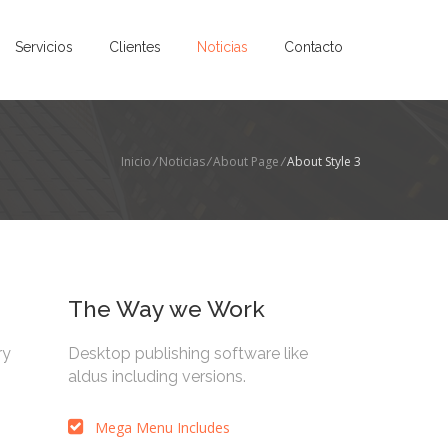
Servicios
Clientes
Noticias
Contacto
Inicio
/
Noticias
/
About Page
/
About Style 3
The Way we Work
ry
Desktop publishing software like
aldus including versions.
Mega Menu Includes