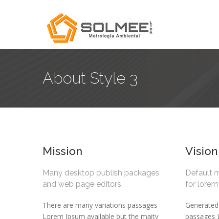
About Style 3
Mission
Vision
Many desktop publish packages
Default 
and web page editors.
for lore
There are many variations passages
Generated
Lorem Ipsum available but the maity
passages 