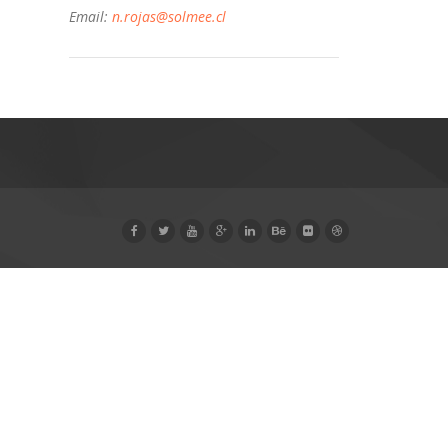
Email:
n.rojas@solmee.cl